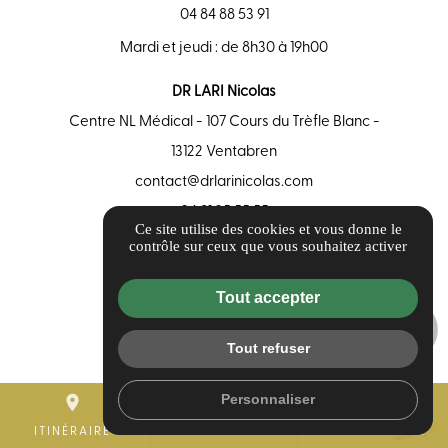
04 84 88 53 91
Mardi et jeudi : de 8h30 à 19h00
DR LARI Nicolas
Centre NL Médical - 107 Cours du Trèfle Blanc -
13122 Ventabren
contact@drlarinicolas.com
04 91 25 55 55
Ce site utilise des cookies et vous donne le
contrôle sur ceux que vous souhaitez activer
Guide local
Informations complémentaires
Tout accepter
Mentions légales
Politique de confidentialité
Tout refuser
Flux RSS
Gestion des cookies
Personnaliser
place
mail
call
ITINÉRAIRE
CONTACTEZ-NOUS
04 84 88 53 91