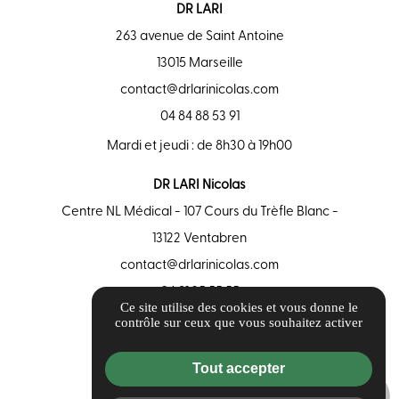
DR LARI
263 avenue de Saint Antoine
13015 Marseille
contact@drlarinicolas.com
04 84 88 53 91
Mardi et jeudi : de 8h30 à 19h00
DR LARI Nicolas
Centre NL Médical - 107 Cours du Trèfle Blanc -
13122 Ventabren
contact@drlarinicolas.com
04 91 25 55 55
Ce site utilise des cookies et vous donne le
contrôle sur ceux que vous souhaitez activer
Guide local
Informations complémentaires
Tout accepter
Mentions légales