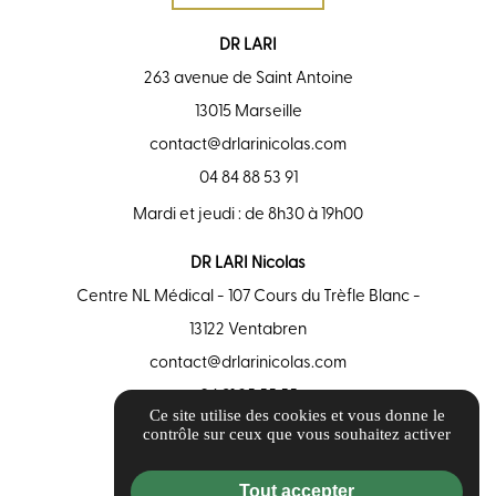
DR LARI
263 avenue de Saint Antoine
13015 Marseille
contact@drlarinicolas.com
04 84 88 53 91
Mardi et jeudi : de 8h30 à 19h00
DR LARI Nicolas
Centre NL Médical - 107 Cours du Trèfle Blanc -
13122 Ventabren
contact@drlarinicolas.com
04 91 25 55 55
Ce site utilise des cookies et vous donne le
contrôle sur ceux que vous souhaitez activer
Guide local
Informations complémentaires
Tout accepter